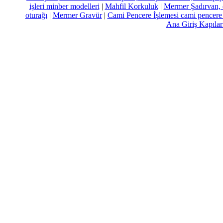
işleri minber modelleri
|
Mahfil Korkuluk
|
Mermer Şadırvan, c
oturağı
|
Mermer Gravür
|
Cami Pencere İşlemesi cami pencere 
Ana Giriş Kapılar