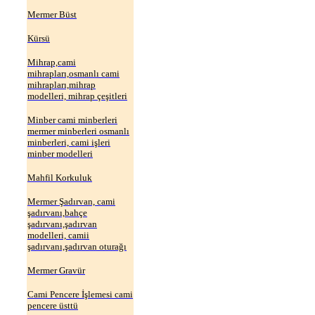
Mermer Büst
Kürsü
Mihrap,cami
mihrapları,osmanlı cami
mihrapları,mihrap
modelleri, mihrap çeşitleri
Minber cami minberleri
mermer minberleri osmanlı
minberleri, cami işleri
minber modelleri
Mahfil Korkuluk
Mermer Şadırvan, cami
şadırvanı,bahçe
şadırvanı,şadırvan
modelleri, camii
şadırvanı,şadırvan oturağı
Mermer Gravür
Cami Pencere İşlemesi cami
pencere üsttü