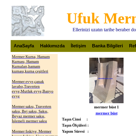
Ufuk Mer
Ellerinizi uzatın tarihe beraber 
AnaSayfa
Hakkımızda
İletişim
Banka Bilgileri
Ref
Mermer Kurna, Hamam
Kurnası, Hamam
Kurnaları,hamam
kurnası,kurna çeşitleri
Mermer evye,çanak
lavabo,Traverten
evye,Mutfak evye,Banyo
evye
Mermer saksı, Traverten
mermer büst 1
saksı, Bej saksı, Saksı,
mermer büst
Beyaz mermer saksı,
Taşın Cinsi :
İşlemeli mermer saksı
Taşın Ölçüleri :
Mermer fıskiye, Mermer
Yapım Süresi :