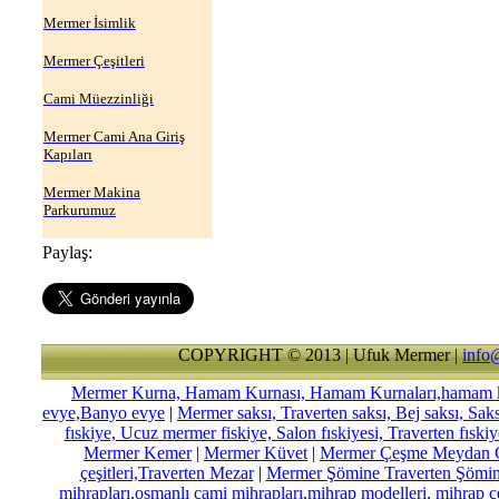
Mermer İsimlik
Mermer Çeşitleri
Cami Müezzinliği
Mermer Cami Ana Giriş
Kapıları
Mermer Makina
Parkurumuz
Paylaş:
COPYRIGHT © 2013 | Ufuk Mermer |
info
Mermer Kurna, Hamam Kurnası, Hamam Kurnaları,hamam kur
evye,Banyo evye
|
Mermer saksı, Traverten saksı, Bej saksı, Sak
fıskiye, Ucuz mermer fiskiye, Salon fıskiyesi, Traverten fıskiy
Mermer Kemer
|
Mermer Küvet
|
Mermer Çeşme Meydan Ç
çeşitleri,Traverten Mezar
|
Mermer Şömine Traverten Şömin
mihrapları,osmanlı cami mihrapları,mihrap modelleri, mihrap çe