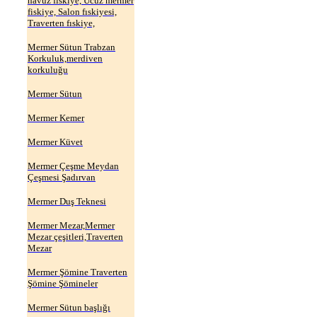
havuz fıskiye, Ucuz mermer
fiskiye, Salon fıskiyesi,
Traverten fıskiye,
Mermer Sütun Trabzan
Korkuluk,merdiven
korkuluğu
Mermer Sütun
Mermer Kemer
Mermer Küvet
Mermer Çeşme Meydan
Çeşmesi Şadırvan
Mermer Duş Teknesi
Mermer Mezar,Mermer
Mezar çeşitleri,Traverten
Mezar
Mermer Şömine Traverten
Şömine Şömineler
Mermer Sütun başlığı