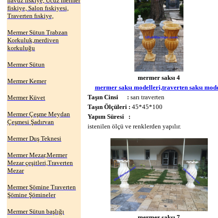
havuz fıskiye, Ucuz mermer
fiskiye, Salon fıskiyesi,
Traverten fıskiye,
Mermer Sütun Trabzan
Korkuluk,merdiven
korkuluğu
Mermer Sütun
mermer saksı 4
Mermer Kemer
mermer saksı modelleri,traverten saksı mode
Taşın Cinsi :
sarı traverten
Mermer Küvet
Taşın Ölçüleri :
45*45*100
Mermer Çeşme Meydan
Yapım Süresi :
Çeşmesi Şadırvan
istenilen ölçü ve renklerden yapılır.
Mermer Duş Teknesi
Mermer Mezar,Mermer
Mezar çeşitleri,Traverten
Mezar
Mermer Şömine Traverten
Şömine Şömineler
Mermer Sütun başlığı
mermer saksı 7