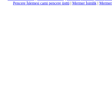
Pencere İşlemesi cami pencere üsttü
|
Mermer İsimlik
|
Mermer 