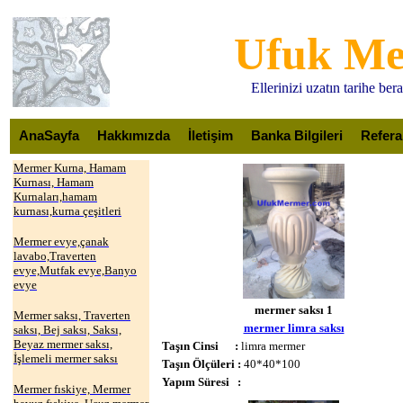
Ufuk M
Ellerinizi uzatın tarihe be
AnaSayfa
Hakkımızda
İletişim
Banka Bilgileri
Refera
Mermer Kurna, Hamam
Kurnası, Hamam
Kurnaları,hamam
kurnası,kurna çeşitleri
Mermer evye,çanak
lavabo,Traverten
evye,Mutfak evye,Banyo
evye
mermer saksı 1
Mermer saksı, Traverten
mermer limra saksı
saksı, Bej saksı, Saksı,
Beyaz mermer saksı,
Taşın Cinsi :
limra mermer
İşlemeli mermer saksı
Taşın Ölçüleri :
40*40*100
Yapım Süresi :
Mermer fıskiye, Mermer