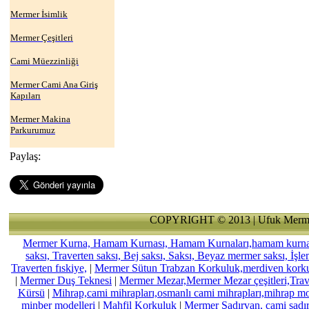
Mermer İsimlik
Mermer Çeşitleri
Cami Müezzinliği
Mermer Cami Ana Giriş
Kapıları
Mermer Makina
Parkurumuz
Paylaş:
COPYRIGHT © 2013 | Ufuk Merme
Mermer Kurna, Hamam Kurnası, Hamam Kurnaları,hamam kurnası,
saksı, Traverten saksı, Bej saksı, Saksı, Beyaz mermer saksı, İşl
Traverten fıskiye,
|
Mermer Sütun Trabzan Korkuluk,merdiven kork
|
Mermer Duş Teknesi
|
Mermer Mezar,Mermer Mezar çeşitleri,Tra
Kürsü
|
Mihrap,cami mihrapları,osmanlı cami mihrapları,mihrap mode
minber modelleri
|
Mahfil Korkuluk
|
Mermer Şadırvan, cami şadırv