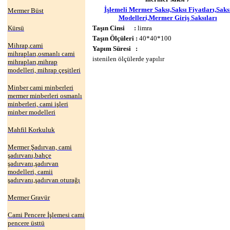
İşlemeli Mermer Saksı,Saksı Fiyatları,Saks
Mermer Büst
Modelleri,Mermer Giriş Saksıları
Kürsü
Taşın Cinsi :
limra
Taşın Ölçüleri :
40*40*100
Mihrap,cami
Yapım Süresi :
mihrapları,osmanlı cami
istenilen ölçülerde yapılır
mihrapları,mihrap
modelleri, mihrap çeşitleri
Minber cami minberleri
mermer minberleri osmanlı
minberleri, cami işleri
minber modelleri
Mahfil Korkuluk
Mermer Şadırvan, cami
şadırvanı,bahçe
şadırvanı,şadırvan
modelleri, camii
şadırvanı,şadırvan oturağı
Mermer Gravür
Cami Pencere İşlemesi cami
pencere üsttü