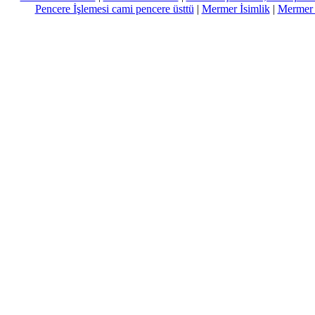
Pencere İşlemesi cami pencere üsttü
|
Mermer İsimlik
|
Mermer Ç