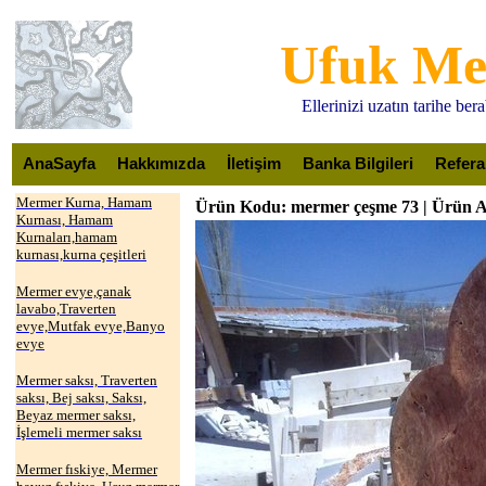
Ufuk M
Ellerinizi uzatın tarihe be
AnaSayfa
Hakkımızda
İletişim
Banka Bilgileri
Refera
Mermer Kurna, Hamam
Ürün Kodu: mermer çeşme 73 | Ürün A
Kurnası, Hamam
Kurnaları,hamam
kurnası,kurna çeşitleri
Mermer evye,çanak
lavabo,Traverten
evye,Mutfak evye,Banyo
evye
Mermer saksı, Traverten
saksı, Bej saksı, Saksı,
Beyaz mermer saksı,
İşlemeli mermer saksı
Mermer fıskiye, Mermer