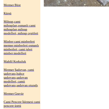
Mermer Büst
Kürsü
Mihrap,cami
mihrapları,osmanlı cami
mihrapları,mihrap
modelleri, mihrap çeşitleri
Minber cami minberleri
mermer minberleri osmanlı
minberleri, cami işleri
minber modelleri
Mahfil Korkuluk
Mermer Şadırvan, cami
şadırvanı,bahçe
şadırvanı,şadırvan
modelleri, camii
şadırvanı,şadırvan oturağı
Mermer Gravür
Cami Pencere İşlemesi cami
pencere üsttü