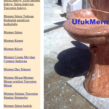
havuz fıskiye, Ucuz mermer
fiskiye, Salon fıskiyesi,
Traverten fıskiye,
Mermer Sütun Trabzan
Korkuluk,merdiven
korkuluğu
Mermer Sütun
Mermer Kemer
Mermer Küvet
Mermer Çeşme Meydan
Çeşmesi Şadırvan
Mermer Duş Teknesi
Mermer Mezar,Mermer
Mezar çeşitleri,Traverten
Mezar
Mermer Şömine Traverten
Şömine Şömineler
Mermer Sütun başlığı