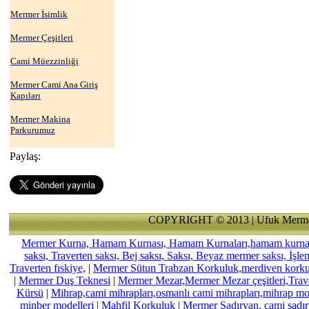
Mermer İsimlik
Mermer Çeşitleri
Cami Müezzinliği
Mermer Cami Ana Giriş
Kapıları
Mermer Makina
Parkurumuz
Paylaş:
COPYRIGHT © 2013 | Ufuk Merme
Mermer Kurna, Hamam Kurnası, Hamam Kurnaları,hamam kurnası,
saksı, Traverten saksı, Bej saksı, Saksı, Beyaz mermer saksı, İşl
Traverten fıskiye,
|
Mermer Sütun Trabzan Korkuluk,merdiven kork
|
Mermer Duş Teknesi
|
Mermer Mezar,Mermer Mezar çeşitleri,Trav
Kürsü
|
Mihrap,cami mihrapları,osmanlı cami mihrapları,mihrap mode
minber modelleri
|
Mahfil Korkuluk
|
Mermer Şadırvan, cami şadırv