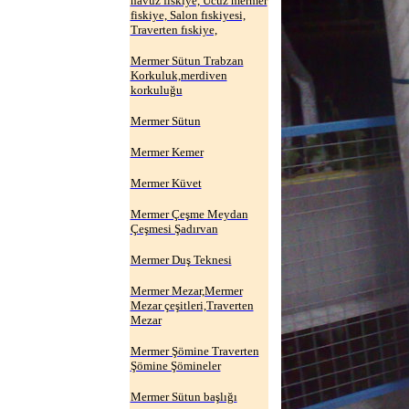
havuz fıskiye, Ucuz mermer
fiskiye, Salon fıskiyesi,
Traverten fıskiye,
Mermer Sütun Trabzan
Korkuluk,merdiven
korkuluğu
Mermer Sütun
Mermer Kemer
Mermer Küvet
Mermer Çeşme Meydan
Çeşmesi Şadırvan
Mermer Duş Teknesi
Mermer Mezar,Mermer
Mezar çeşitleri,Traverten
Mezar
Mermer Şömine Traverten
Şömine Şömineler
Mermer Sütun başlığı