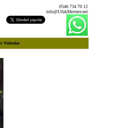
0546 734 70 12
info@UfukMermer.net
 Videolar