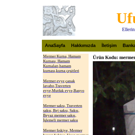
Uf
Elleri
AnaSayfa
Hakkımızda
İletişim
Banka 
Mermer Kurna, Hamam
Ürün Kodu: mermer 
Kurnası, Hamam
Kurnaları,hamam
kurnası,kurna çeşitleri
Mermer evye,çanak
lavabo,Traverten
evye,Mutfak evye,Banyo
evye
Mermer saksı, Traverten
saksı, Bej saksı, Saksı,
Beyaz mermer saksı,
İşlemeli mermer saksı
Mermer fıskiye, Mermer