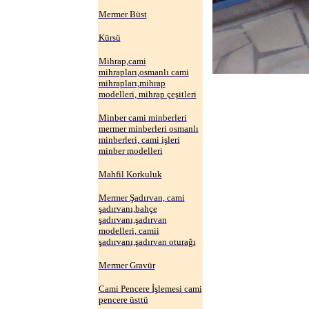
Mermer Büst
Kürsü
Mihrap,cami
mihrapları,osmanlı cami
mihrapları,mihrap
modelleri, mihrap çeşitleri
Minber cami minberleri
mermer minberleri osmanlı
minberleri, cami işleri
minber modelleri
Mahfil Korkuluk
Mermer Şadırvan, cami
şadırvanı,bahçe
şadırvanı,şadırvan
modelleri, camii
şadırvanı,şadırvan oturağı
Mermer Gravür
Cami Pencere İşlemesi cami
pencere üsttü