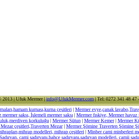
013 | Ufuk Mermer |
info@UfukMermer.com
| Tel: 0272 341 48 47 
arı,hamam kurnası,kurna çeşitleri
|
Mermer evye,çanak lavabo,Trav
az mermer saksı, İşlemeli mermer saksı
|
Mermer fıskiye, Mermer havuz fı
uluk,merdiven korkuluğu
|
Mermer Sütun
|
Mermer Kemer
|
Mermer K
ezar çeşitleri,Traverten Mezar
|
Mermer Şömine Traverten Şömine Ş
hrapları,mihrap modelleri, mihrap çeşitleri
|
Minber cami minberleri me
adırvan, cami şadırvanı,bahçe şadırvanı,şadırvan modelleri, camii şadı