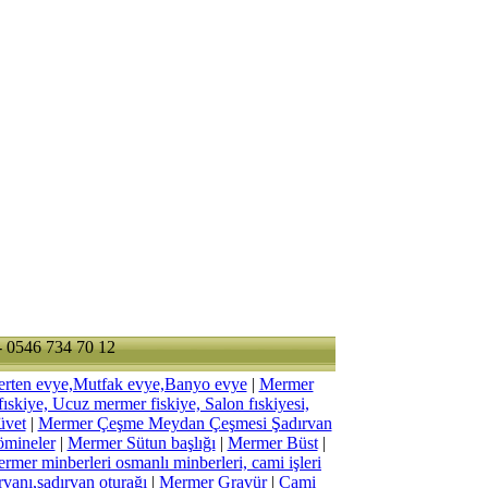
- 0546 734 70 12
erten evye,Mutfak evye,Banyo evye
|
Mermer
skiye, Ucuz mermer fiskiye, Salon fıskiyesi,
üvet
|
Mermer Çeşme Meydan Çeşmesi Şadırvan
ömineler
|
Mermer Sütun başlığı
|
Mermer Büst
|
rmer minberleri osmanlı minberleri, cami işleri
rvanı,şadırvan oturağı
|
Mermer Gravür
|
Cami