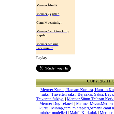
Mermer İsimlik
Mermer Çeşitleri
Cami Müezzinliği
Mermer Cami Ana Giriş
Kapıları
Mermer Makina
Parkurumuz
Paylaş:
COPYRIGHT © 2
Mermer Kurna, Hamam Kurnası, Hamam Kurnal
saksı, Traverten saksı, Bej saksı, Saksı, Bey
Traverten fıskiye,
|
Mermer Sütun Trabzan Kork
|
Mermer Duş Teknesi
|
Mermer Mezar,Mermer M
Kürsü
|
Mihrap,cami mihrapları,osmanlı cami mi
minber modelleri
|
Mahfil Korkuluk
|
Mermer Ş