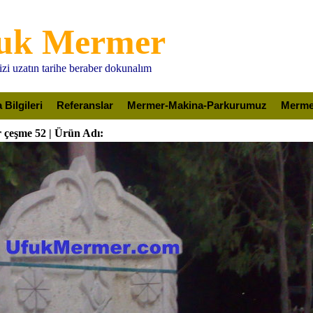
uk Mermer
nizi uzatın tarihe beraber dokunalım
Bilgileri
Referanslar
Mermer-Makina-Parkurumuz
Mermer
çeşme 52 | Ürün Adı: