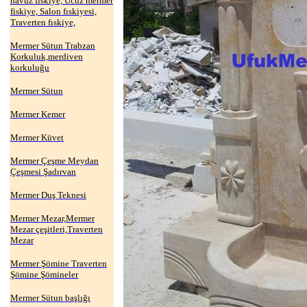
havuz fıskiye, Ucuz mermer
fiskiye, Salon fıskiyesi,
Traverten fıskiye,
Mermer Sütun Trabzan
Korkuluk,merdiven
korkuluğu
Mermer Sütun
Mermer Kemer
Mermer Küvet
Mermer Çeşme Meydan
Çeşmesi Şadırvan
Mermer Duş Teknesi
Mermer Mezar,Mermer
Mezar çeşitleri,Traverten
Mezar
Mermer Şömine Traverten
Şömine Şömineler
Mermer Sütun başlığı