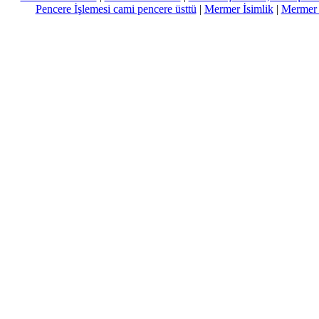
Pencere İşlemesi cami pencere üsttü
|
Mermer İsimlik
|
Mermer Ç