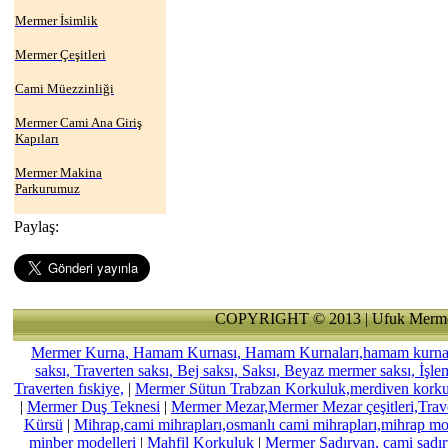
Mermer İsimlik
Mermer Çeşitleri
Cami Müezzinliği
Mermer Cami Ana Giriş
Kapıları
Mermer Makina
Parkurumuz
Paylaş:
COPYRIGHT © 2013 | Ufuk Merme
Mermer Kurna, Hamam Kurnası, Hamam Kurnaları,hamam kurnası,
saksı, Traverten saksı, Bej saksı, Saksı, Beyaz mermer saksı, İşl
Traverten fıskiye,
|
Mermer Sütun Trabzan Korkuluk,merdiven kork
|
Mermer Duş Teknesi
|
Mermer Mezar,Mermer Mezar çeşitleri,Trav
Kürsü
|
Mihrap,cami mihrapları,osmanlı cami mihrapları,mihrap mode
minber modelleri
|
Mahfil Korkuluk
|
Mermer Şadırvan, cami şadırv