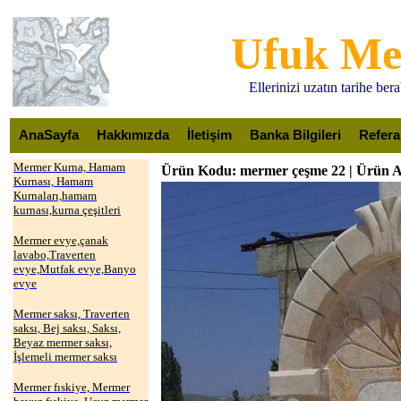
Ufuk M
Ellerinizi uzatın tarihe be
AnaSayfa
Hakkımızda
İletişim
Banka Bilgileri
Refera
Mermer Kurna, Hamam
Ürün Kodu: mermer çeşme 22 | Ürün A
Kurnası, Hamam
Kurnaları,hamam
kurnası,kurna çeşitleri
Mermer evye,çanak
lavabo,Traverten
evye,Mutfak evye,Banyo
evye
Mermer saksı, Traverten
saksı, Bej saksı, Saksı,
Beyaz mermer saksı,
İşlemeli mermer saksı
Mermer fıskiye, Mermer