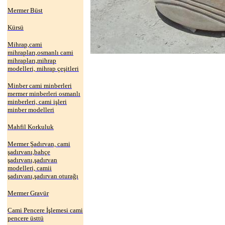
Mermer Büst
Kürsü
Mihrap,cami
mihrapları,osmanlı cami
mihrapları,mihrap
modelleri, mihrap çeşitleri
Minber cami minberleri
mermer minberleri osmanlı
minberleri, cami işleri
minber modelleri
Mahfil Korkuluk
Mermer Şadırvan, cami
şadırvanı,bahçe
şadırvanı,şadırvan
modelleri, camii
şadırvanı,şadırvan oturağı
Mermer Gravür
Cami Pencere İşlemesi cami
pencere üsttü