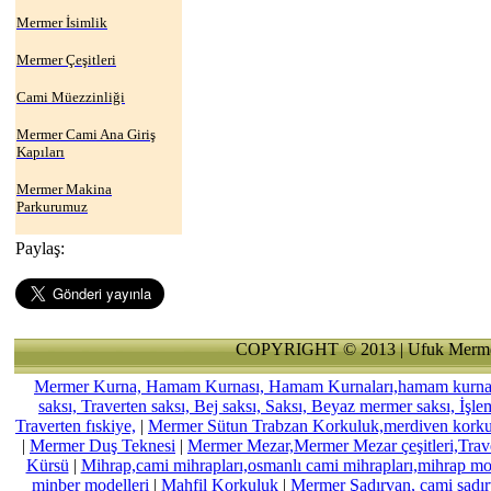
Mermer İsimlik
Mermer Çeşitleri
Cami Müezzinliği
Mermer Cami Ana Giriş
Kapıları
Mermer Makina
Parkurumuz
Paylaş:
COPYRIGHT © 2013 | Ufuk Merme
Mermer Kurna, Hamam Kurnası, Hamam Kurnaları,hamam kurnası,
saksı, Traverten saksı, Bej saksı, Saksı, Beyaz mermer saksı, İşl
Traverten fıskiye,
|
Mermer Sütun Trabzan Korkuluk,merdiven kork
|
Mermer Duş Teknesi
|
Mermer Mezar,Mermer Mezar çeşitleri,Trav
Kürsü
|
Mihrap,cami mihrapları,osmanlı cami mihrapları,mihrap mode
minber modelleri
|
Mahfil Korkuluk
|
Mermer Şadırvan, cami şadırv