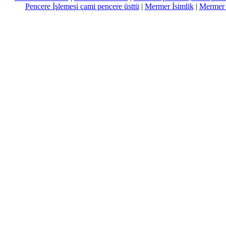
Pencere İşlemesi cami pencere üsttü
|
Mermer İsimlik
|
Mermer Ç