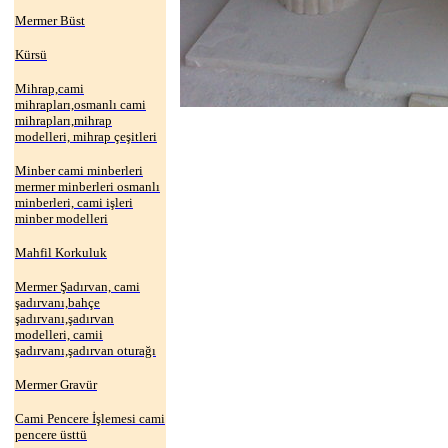
Mermer Büst
Kürsü
Mihrap,cami
mihrapları,osmanlı cami
mihrapları,mihrap
modelleri, mihrap çeşitleri
Minber cami minberleri
mermer minberleri osmanlı
minberleri, cami işleri
minber modelleri
Mahfil Korkuluk
Mermer Şadırvan, cami
şadırvanı,bahçe
şadırvanı,şadırvan
modelleri, camii
şadırvanı,şadırvan oturağı
Mermer Gravür
Cami Pencere İşlemesi cami
pencere üsttü