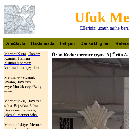
Ufuk M
Ellerinizi uzatın tarihe be
AnaSayfa
Hakkımızda
İletişim
Banka Bilgileri
Refera
Mermer Kurna, Hamam
Ürün Kodu: mermer çeşme 8 | Ürün Ad
Kurnası, Hamam
Kurnaları,hamam
kurnası,kurna çeşitleri
Mermer evye,çanak
lavabo,Traverten
evye,Mutfak evye,Banyo
evye
Mermer saksı, Traverten
saksı, Bej saksı, Saksı,
Beyaz mermer saksı,
İşlemeli mermer saksı
Mermer fıskiye, Mermer