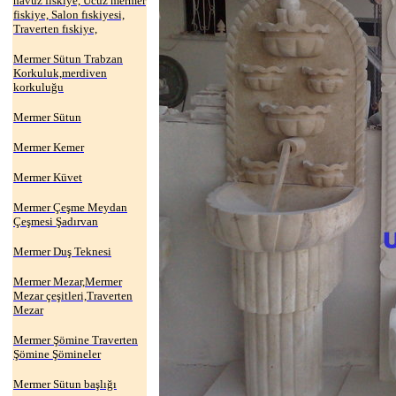
havuz fıskiye, Ucuz mermer
fiskiye, Salon fıskiyesi,
Traverten fıskiye,
Mermer Sütun Trabzan
Korkuluk,merdiven
korkuluğu
Mermer Sütun
Mermer Kemer
Mermer Küvet
Mermer Çeşme Meydan
Çeşmesi Şadırvan
Mermer Duş Teknesi
Mermer Mezar,Mermer
Mezar çeşitleri,Traverten
Mezar
Mermer Şömine Traverten
Şömine Şömineler
Mermer Sütun başlığı