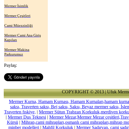
Mermer İsimlik
Mermer Çeşitleri
Cami Müezzinliği
Mermer Cami Ana Giriş
Kapıları
Mermer Makina
Parkurumuz
Paylaş:
COPYRIGHT © 2013 | Ufuk Merme
Mermer Kurna, Hamam Kurnası, Hamam Kurnaları,hamam kurnası,
saksı, Traverten saksı, Bej saksı, Saksı, Beyaz mermer saksı, İşl
Traverten fıskiye,
|
Mermer Sütun Trabzan Korkuluk,merdiven kork
|
Mermer Duş Teknesi
|
Mermer Mezar,Mermer Mezar çeşitleri,Trav
Kürsü
|
Mihrap,cami mihrapları,osmanlı cami mihrapları,mihrap mode
minber modelleri
|
Mahfil Korkuluk
|
Mermer Şadırvan, cami şadırv