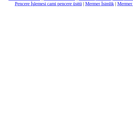
Pencere İşlemesi cami pencere üsttü
|
Mermer İsimlik
|
Mermer Ç