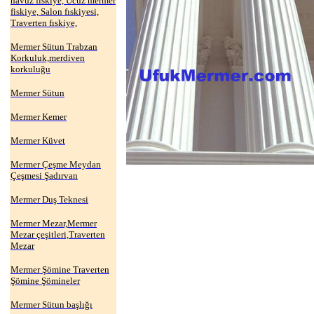
havuz fıskiye, Ucuz mermer
fiskiye, Salon fıskiyesi,
Traverten fıskiye,
Mermer Sütun Trabzan
Korkuluk,merdiven
korkuluğu
Mermer Sütun
Mermer Kemer
Mermer Küvet
Mermer Çeşme Meydan
Çeşmesi Şadırvan
Mermer Duş Teknesi
Mermer Mezar,Mermer
Mezar çeşitleri,Traverten
Mezar
Mermer Şömine Traverten
Şömine Şömineler
Mermer Sütun başlığı