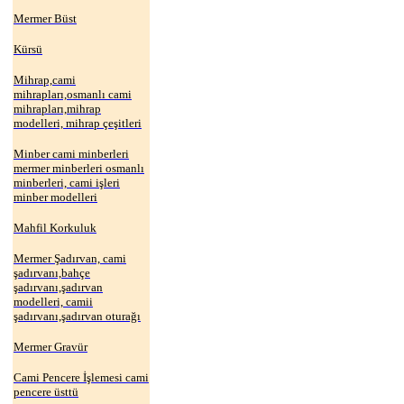
Mermer Büst
Kürsü
Mihrap,cami
mihrapları,osmanlı cami
mihrapları,mihrap
modelleri, mihrap çeşitleri
Minber cami minberleri
mermer minberleri osmanlı
minberleri, cami işleri
minber modelleri
Mahfil Korkuluk
Mermer Şadırvan, cami
şadırvanı,bahçe
şadırvanı,şadırvan
modelleri, camii
şadırvanı,şadırvan oturağı
Mermer Gravür
Cami Pencere İşlemesi cami
pencere üsttü