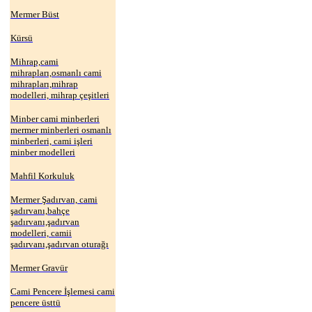
Mermer Büst
Kürsü
Mihrap,cami
mihrapları,osmanlı cami
mihrapları,mihrap
modelleri, mihrap çeşitleri
Minber cami minberleri
mermer minberleri osmanlı
minberleri, cami işleri
minber modelleri
Mahfil Korkuluk
Mermer Şadırvan, cami
şadırvanı,bahçe
şadırvanı,şadırvan
modelleri, camii
şadırvanı,şadırvan oturağı
Mermer Gravür
Cami Pencere İşlemesi cami
pencere üsttü