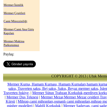
Mermer İsimlik
Mermer Çeşitleri
Cami Müezzinliği
Mermer Cami Ana Giriş
Kapıları
Mermer Makina
Parkurumuz
Paylaş:
COPYRIGHT © 2013 | Ufuk Merme
Mermer Kurna, Hamam Kurnası, Hamam Kurnaları,hamam kurnası,
saksı, Traverten saksı, Bej saksı, Saksı, Beyaz mermer saksı, İşl
Traverten fıskiye,
|
Mermer Sütun Trabzan Korkuluk,merdiven kork
|
Mermer Duş Teknesi
|
Mermer Mezar,Mermer Mezar çeşitleri,Trav
Kürsü
|
Mihrap,cami mihrapları,osmanlı cami mihrapları,mihrap mode
minber modelleri
|
Mahfil Korkuluk
|
Mermer Şadırvan, cami şadırv