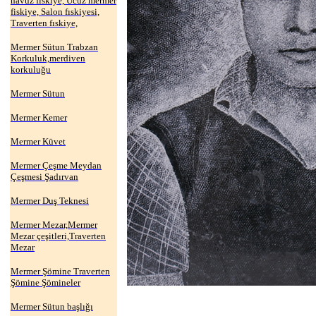
havuz fıskiye, Ucuz mermer
fiskiye, Salon fıskiyesi,
Traverten fıskiye,
Mermer Sütun Trabzan
Korkuluk,merdiven
korkuluğu
Mermer Sütun
Mermer Kemer
Mermer Küvet
Mermer Çeşme Meydan
Çeşmesi Şadırvan
Mermer Duş Teknesi
Mermer Mezar,Mermer
Mezar çeşitleri,Traverten
Mezar
Mermer Şömine Traverten
Şömine Şömineler
Mermer Sütun başlığı