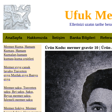
Ufuk M
Ellerinizi uzatın tarihe be
AnaSayfa
Hakkımızda
İletişim
Banka Bilgileri
Refera
Mermer Kurna, Hamam
Ürün Kodu: mermer gravür 10 | Ürün 
Kurnası, Hamam
Kurnaları,hamam
kurnası,kurna çeşitleri
Mermer evye,çanak
lavabo,Traverten
evye,Mutfak evye,Banyo
evye
Mermer saksı, Traverten
saksı, Bej saksı, Saksı,
Beyaz mermer saksı,
İşlemeli mermer saksı
Mermer fıskiye, Mermer