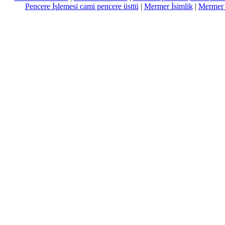
Pencere İşlemesi cami pencere üsttü
|
Mermer İsimlik
|
Mermer Ç